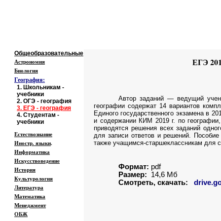
Образовательные ресурсы Инте
Главная страница
(Содержание)
Общеобразовательные
ЕГЭ 201
Астрономия
Биология
География:
1.
Школьникам -
учебники
Автор заданий — ведущий учен
2.
ОГЭ - география
географии содержат 14 вариантов компл
3
.
ЕГЭ - география
Единого государственного экзамена в 20
4
.
Студентам -
и содержании КИМ 2019 г. по географии,
учебники
приводятся решения всех заданий одног
Естествознание
для записи ответов и решений. Пособие
Иностр. языки
.
также учащимся-старшеклассникам для с
Информатика
Искусствоведение
Формат:
pdf
История
Размер:
14,6 Мб
Культурология
Смотреть, скачать:
drive.g
Литература
Математика
Менеджмент
ОБЖ