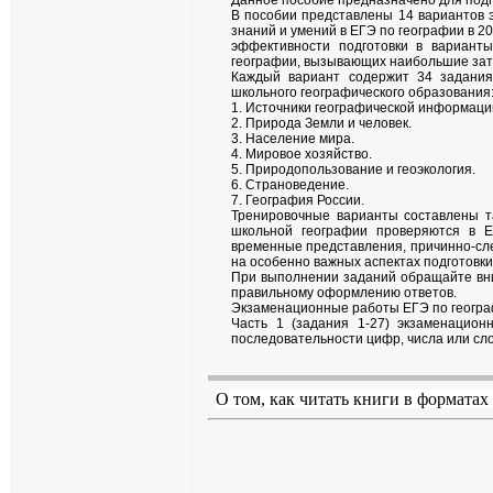
Данное пособие предназначено для подго
В пособии представлены 14 вариантов 
знаний и умений в ЕГЭ по географии в 
эффективности подготовки в вариант
географии, вызывающих наибольшие затр
Каждый вариант содержит 34 задания
школьного географического образования
1. Источники географической информаци
2. Природа Земли и человек.
3. Население мира.
4. Мировое хозяйство.
5. Природопользование и геоэкология.
6. Страноведение.
7. География России.
Тренировочные варианты составлены та
школьной географии проверяются в Е
временные представления, причинно-сле
на особенно важных аспектах подготовки
При выполнении заданий обращайте вни
правильному оформлению ответов.
Экзаменационные работы ЕГЭ по географ
Часть 1 (задания 1-27) экзаменацио
последовательности цифр, числа или сло
О том, как читать книги в форматах