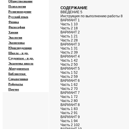
Обществознание
Психология
СОДЕРЖАНИЕ
Религиоведение
ВВЕДЕНИЕ 5
Инструкция по выполнению работы 8
Русский язык
ВАРИАНТ 1
Физика
Часть 1 10
Философия
Часть 2 18
Химия
ВАРИАНТ 2
Часть 1 21
Экология
Часть 2 28
Экономика
ВАРИАНТ 3
Юриспруденция
Часть 1 31
Часть 2 39
Школа - и др.
ВАРИАНТ 4
Студентам - и др.
Часть 1 42
Экзамены
школа
Часть 2 50
Абитуриентам
ВАРИАНТ 5
Часть 1 52
Библиотеки
Часть 2 59
Справочники
ВАРИАНТ 6
Рефераты
Часть 1 62
Часть 2 70
Прочее
ВАРИАНТ 7
Часть 1 72
Часть 2 80
ВАРИАНТ 8
Часть 1 83
Часть 2 91
ВАРИАНТ 9
Часть 1 94
Часть 2 102